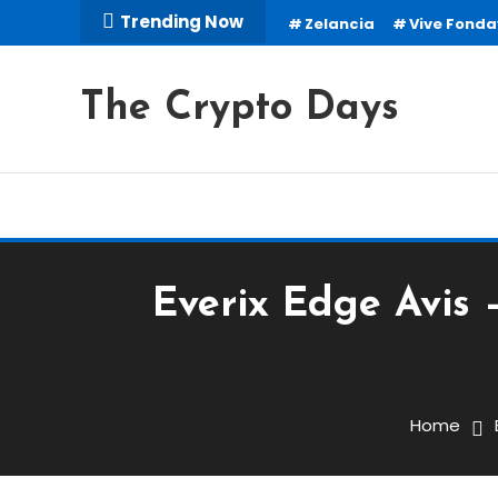
Skip
Trending Now
Zelancia
Vive Fond
To
Content
The Crypto Days
Everix Edge Avis 
Robots de Trading
février 20, 2024
cryptodays
Home
Everix Edge Avis – Arn