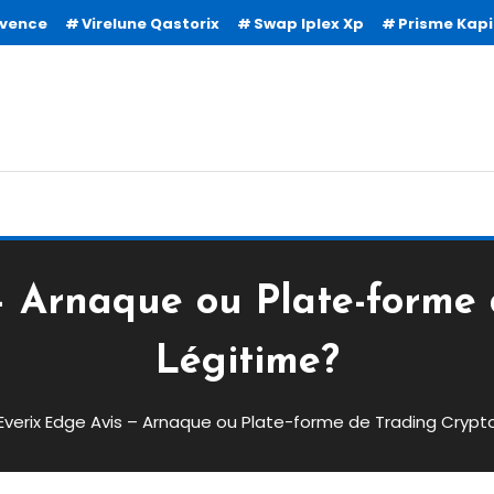
avence
Virelune Qastorix
Swap Iplex Xp
Prisme Kapi
– Arnaque ou Plate-forme
Légitime?
Everix Edge Avis – Arnaque ou Plate-forme de Trading Crypt
aque Ou Plate-Forme De