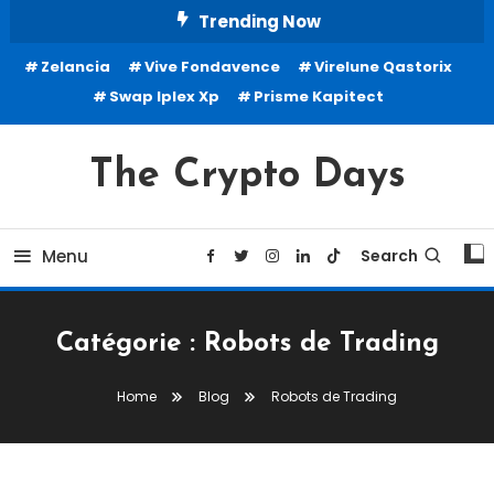
Skip
Trending Now
To
Zelancia
Vive Fondavence
Virelune Qastorix
Content
Swap Iplex Xp
Prisme Kapitect
The Crypto Days
Menu
Search
Catégorie :
Robots de Trading
Home
Blog
Robots de Trading