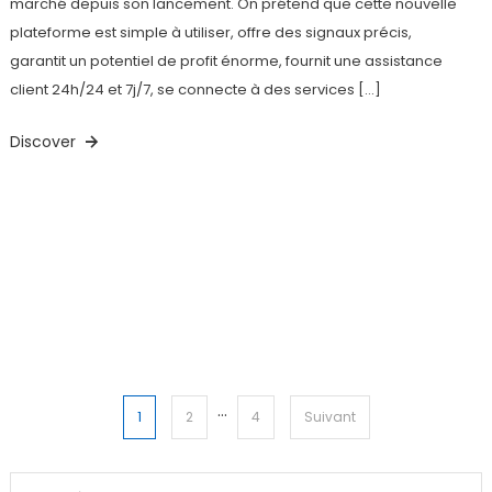
marché depuis son lancement. On prétend que cette nouvelle
plateforme est simple à utiliser, offre des signaux précis,
garantit un potentiel de profit énorme, fournit une assistance
client 24h/24 et 7j/7, se connecte à des services […]
Discover
…
Pagination
1
2
4
Suivant
des