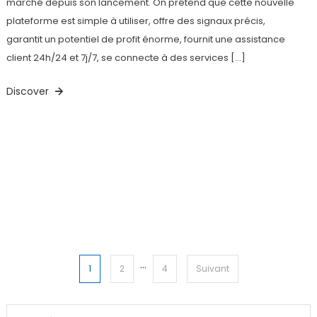
marché depuis son lancement. On prétend que cette nouvelle
plateforme est simple à utiliser, offre des signaux précis,
garantit un potentiel de profit énorme, fournit une assistance
client 24h/24 et 7j/7, se connecte à des services […]
Discover
…
Pagination
1
2
4
Suivant
des