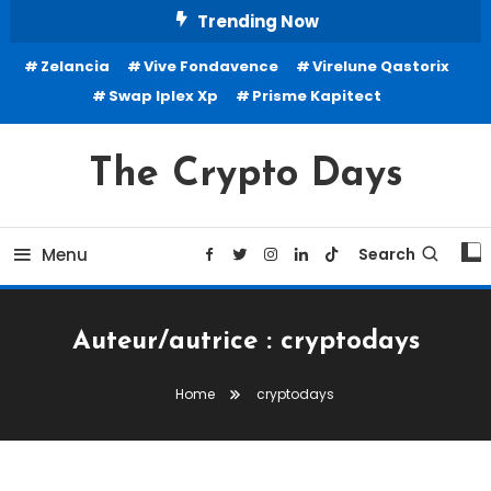
Skip
Trending Now
To
Zelancia
Vive Fondavence
Virelune Qastorix
Content
Swap Iplex Xp
Prisme Kapitect
The Crypto Days
Menu
Search
Auteur/autrice :
cryptodays
Home
cryptodays