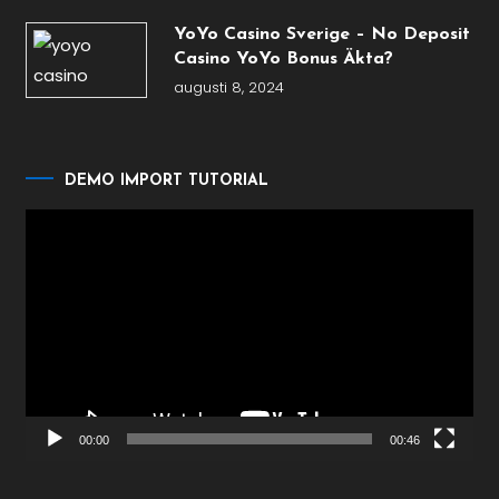
YoYo Casino Sverige – No Deposit
Casino YoYo Bonus Äkta?
augusti 8, 2024
DEMO IMPORT TUTORIAL
Videospelare
00:00
00:46