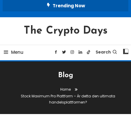
Skip
Trending Now
To
Content
The Crypto Days
Menu
Search
Blog
Home
Stock Maximum Pro Plattform – Är detta den ultimata
handelsplattformen?