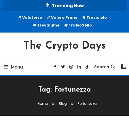
Skip
Trending Now
To
Valutorre
Valore Prime
Trovicielo
Content
Trevalume
TralvoSello
The Crypto Days
Menu
Search
Tag:
Fortunezza
Home
Blog
Fortunezza