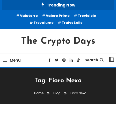
Skip
Trending Now
To
Valutorre
Valore Prime
Trovicielo
Content
Trevalume
TralvoSello
The Crypto Days
Menu
Search
Tag:
Fioro Nexo
Home
Blog
Fioro Nexo