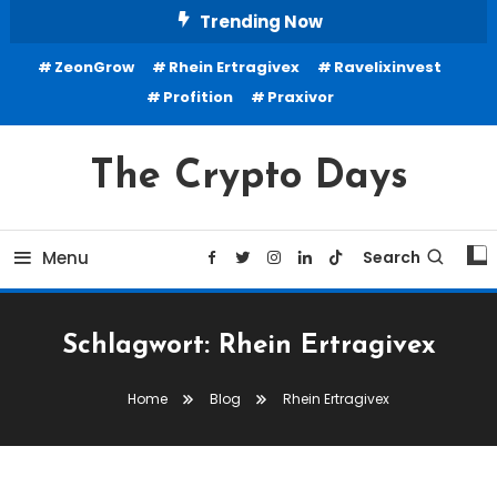
Skip
Trending Now
To
ZeonGrow
Rhein Ertragivex
Ravelixinvest
Content
Profition
Praxivor
The Crypto Days
Menu
Search
Schlagwort:
Rhein Ertragivex
Home
Blog
Rhein Ertragivex